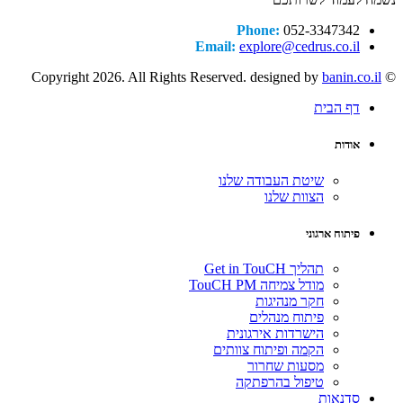
Phone:
052-3347342
Email:
explore@cedrus.co.il
banin.co.il
© Copyright 2026. All Rights Reserved. designed by
דף הבית
אודות
שיטת העבודה שלנו
הצוות שלנו
פיתוח ארגוני
תהליך Get in TouCH
מודל צמיחה TouCH PM
חקר מנהיגות
פיתוח מנהלים
הישרדות אירגונית
הקמה ופיתוח צוותים
מסעות שחרור
טיפול בהרפתקה
סדנאות