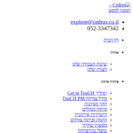
explore@cedrus.co.il
052-3347342
דף הבית
אודות
שיטת העבודה שלנו
הצוות שלנו
פיתוח ארגוני
תהליך Get in TouCH
מודל צמיחה TouCH PM
חקר מנהיגות
פיתוח מנהלים
הישרדות אירגונית
הקמה ופיתוח צוותים
מסעות שחרור
טיפול בהרפתקה