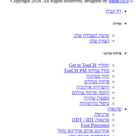
banin.co.il
© Copyright 2026. All Rights Reserved. designed by
דף הבית
אודות
שיטת העבודה שלנו
הצוות שלנו
פיתוח ארגוני
תהליך Get in TouCH
מודל צמיחה TouCH PM
חקר מנהיגות
פיתוח מנהלים
הישרדות אירגונית
הקמה ופיתוח צוותים
מסעות שחרור
טיפול בהרפתקה
סדנאות
ארכיפלג
סדנאות ODT / IDT
Foot Processor
אוקיינוס אדום אוקיינוס כחול