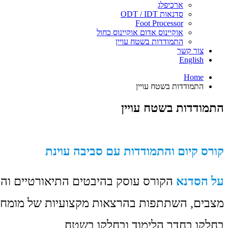
ארכיפלג
סדנאות ODT / IDT
Foot Processor
אוקיינוס אדום אוקיינוס כחול
התמודדות בשטח עויין
צור קשר
English
Home
התמודדות בשטח עויין
התמודדות בשטח עויין
קורס קיום והתמודדות עם סביבה עוינת
על הסדנא
הקורס עוסק בהיבטים התיאורטיים והמע
מצבים, השתתפות בהרצאות מקצועיות של מומחים 
בחלקו בחדר הלימוד ובחלקו בשטח