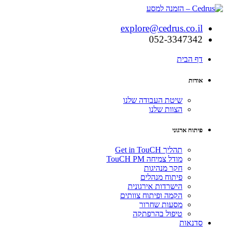
explore@cedrus.co.il
052-3347342
דף הבית
אודות
שיטת העבודה שלנו
הצוות שלנו
פיתוח ארגוני
תהליך Get in TouCH
מודל צמיחה TouCH PM
חקר מנהיגות
פיתוח מנהלים
הישרדות אירגונית
הקמה ופיתוח צוותים
מסעות שחרור
טיפול בהרפתקה
סדנאות