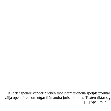
Allt fler spelare vänder blicken mot internationella spelplattforma
välja operatörer som utgår från andra jurisdiktioner. Texten riktar s
Spelutbud Och