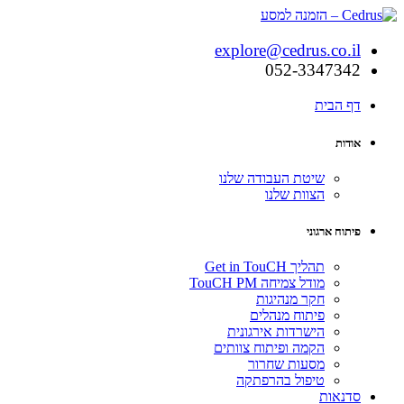
explore@cedrus.co.il
052-3347342
דף הבית
אודות
שיטת העבודה שלנו
הצוות שלנו
פיתוח ארגוני
תהליך Get in TouCH
מודל צמיחה TouCH PM
חקר מנהיגות
פיתוח מנהלים
הישרדות אירגונית
הקמה ופיתוח צוותים
מסעות שחרור
טיפול בהרפתקה
סדנאות