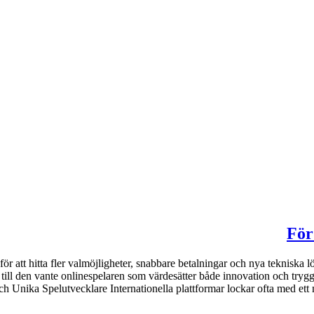
För
r för att hitta fler valmöjligheter, snabbare betalningar och nya teknisk
ig till den vante onlinespelaren som värdesätter både innovation och tryg
 Unika Spelutvecklare Internationella plattformar lockar ofta med ett mycket