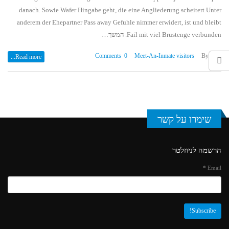
danach. Sowie Wafer Hingabe geht, die eine Angliederung scheitert Unter
anderem der Ehepartner Pass away Gefuhle nimmer erwidert, ist und bleibt
Fail mit viel Brustenge verbunden. המשך…
0 Comments
Meet-An-Inmate visitors
By
shay
Read more...
שימרו על קשר
הרשמה לניוזלטר
*
Email